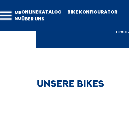
ONLINEKATALOG
Für jeden das passende
ONLINEKATALOG
BIKE KONFIGURATOR
ME
Fahrrad! Große Auswahl &
NU
ÜBER UNS
hohe Qualität bei GZM
Belling.
mehr..
UNSERE BIKES