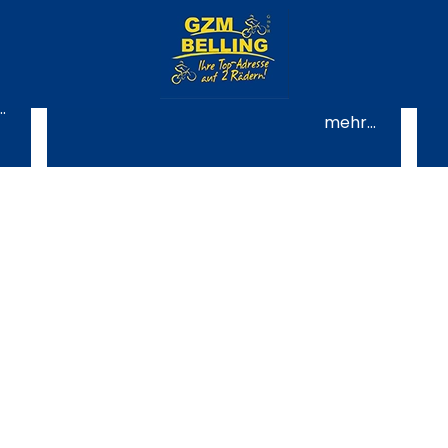
Unsere gut geschulten
Mitarbeiter helfen Ihnen bei
der Wahl des neuen
Fahrrads. Beliebte Fahrrad-
Marken zu unschlagbaren
Preisen.
.
mehr...