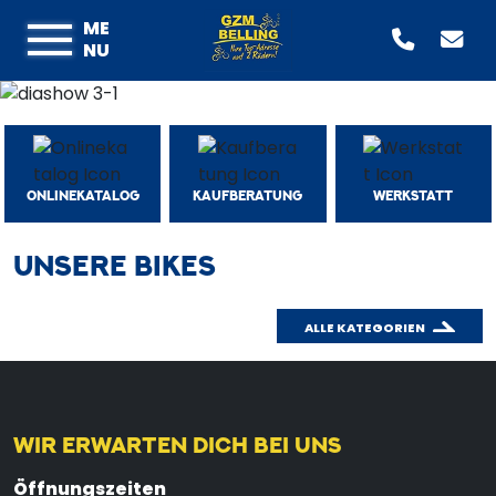
ME
NU
ONLINEKATALOG
KAUFBERATUNG
WERKSTATT
UNSERE BIKES
ALLE KATEGORIEN
WIR ERWARTEN DICH BEI UNS
Öffnungszeiten